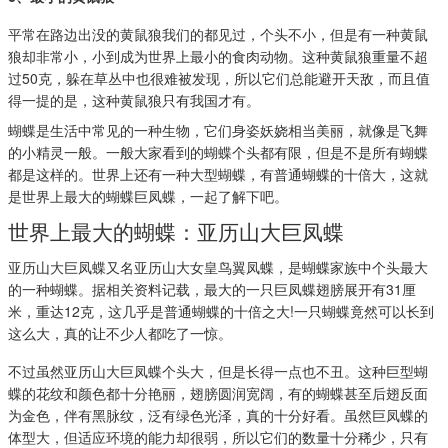
平常在路边出没的黄鼠狼我们的都见过，个头不小，但是有一种黄鼠
狼却非常小，小到成为世界上最小的食肉动物。这种黄鼠狼重量不超
过50克，躲在草丛中也很难被发现，所以它们总能避开天敌，而且值
得一提的是，这种黄鼠狼只有我国才有。
蝴蝶是生活中常见的一种生物，它们身姿妖娆相当美丽，就像是飞舞
的小精灵一般。一般大家看到的蝴蝶个头都有限，但是不是所有蝴蝶
都是这样的。世界上还有一种大型蝴蝶，有普通蝴蝶的十倍大，这就
是世界上最大的蝴蝶巨凤蝶，一起了解下吧。
世界上最大的蝴蝶：亚历山大巨凤蝶
亚历山大巨凤蝶又名亚历山大女皇鸟翼凤蝶，是蝴蝶家族中个头最大
的一种蝴蝶。据相关资料记载，最大的一只巨凤蝶翅膀展开有31厘
米，重达12克，这几乎是普通蝴蝶的十倍之大!一只蝴蝶竟然可以长到
这么大，真的让不少人都吃了一惊。
不过虽然亚历山大巨凤蝶个头大，但是长得一点也不丑。这种巨型蝴
蝶的花纹和颜色都十分艳丽，翅膀圆润宽阔，有的蝴蝶甚至后翅反面
为金色，伴有黑脉纹，泛有绿色光泽，真的十分好看。虽然巨凤蝶的
体型大，但适应环境的能力却很弱，所以它们的数量十分稀少，只有