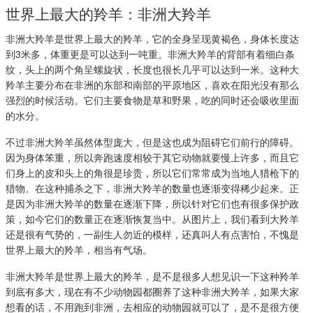
世界上最大的羚羊：非洲大羚羊
非洲大羚羊是世界上最大的羚羊，它的全身呈现黄褐色，身体长度达
到3米多，体重更是可以达到一吨重。非洲大羚羊的背部有着细白条
纹，头上的两个角呈螺旋状，长度也很长几乎可以达到一米。这种大
羚羊主要分布在非洲的东部和南部的平原地区，喜欢在阳光没有那么
强烈的时候活动。它们主要食物是草和野果，吃的同时还会吸收里面
的水分。
不过非洲大羚羊虽然体型庞大，但是这也成为阻碍它们前行的障碍。
因为身体笨重，所以奔跑速度相较于其它动物就要慢上许多，而且它
们身上的皮和头上的角很是珍贵，所以它们常常成为当地人猎枪下的
猎物。在这种捕杀之下，非洲大羚羊的数量也逐渐变得稀少起来。正
是因为非洲大羚羊的数量在逐渐下降，所以针对它们也有很多保护政
策，如今它们的数量正在逐渐恢复当中。从图片上，我们看到大羚羊
还是很有气势的，一副生人勿近的模样，还真叫人有点害怕，不愧是
世界上最大的羚羊，相当有气场。
非洲大羚羊是世界上最大的羚羊，是不是很多人想见识一下这种羚羊
到底有多大，现在有不少动物园都圈养了这种非洲大羚羊，如果大家
想看的话，不用跑到非洲，去相应的动物园就可以了，是不是很方便