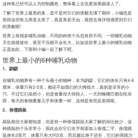
这种鱼已经可以人为控制颜色，整体看上去也更加美丽迷人了。
了解了世界上最美的鱼，是不是对它们的美貌充满了期待，小编也是
觉得这些鱼儿简直太美了，真是美若天仙，真想去海洋馆感受到它们
的美貌呢!
世界上有很多哺乳动物，不同的种类个头也有所不同。一些哺乳动物
天生就很迷你，甚至于压根不会长大，比如说世界上最小的哺乳动物
正是如此，下面和小编一起了解下吧。
世界上最小的6种哺乳动物
1、鼩鼱
在哺乳动物界有一种个头最小的物种，名为鼩鼱，它们的体长只有4-6
厘米，体重只有2-5克，都还不如我们的大拇指大，真的是非常的小
巧。不过它们虽然小，但是食量却大得惊人，一天到晚嘴巴都在吃东
西，每天的食物重量几乎和体重一样，这倒是有些反差萌呢。
2、侏儒跳鼠
跳鼠相信大家都知道，但是有一种侏儒跳鼠大家了解的却比较少，这
种跳鼠的个头非常小，因此会在它们名字前面加上侏儒二字。侏儒跳
鼠身长2英尺，体重只有大约3克，而且腿比身子还长，它们的弹跳力