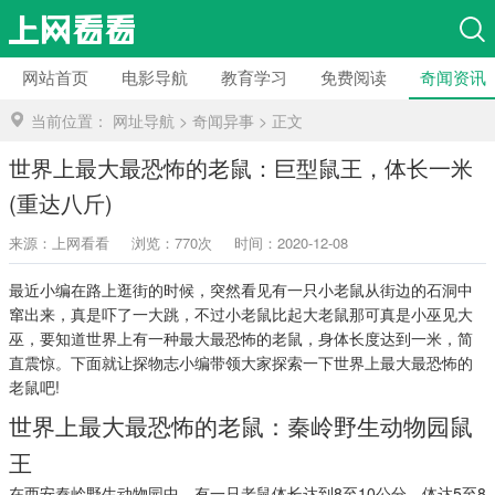
网站首页
电影导航
教育学习
免费阅读
奇闻资讯
当前位置：
网址导航
>
奇闻异事
>
正文
世界上最大最恐怖的老鼠：巨型鼠王，体长一米
(重达八斤)
来源：上网看看
浏览：770次
时间：2020-12-08
最近小编在路上逛街的时候，突然看见有一只小老鼠从街边的石洞中
窜出来，真是吓了一大跳，不过小老鼠比起大老鼠那可真是小巫见大
巫，要知道世界上有一种最大最恐怖的老鼠，身体长度达到一米，简
直震惊。下面就让探物志小编带领大家探索一下世界上最大最恐怖的
老鼠吧!
世界上最大最恐怖的老鼠：秦岭野生动物园鼠
王
在西安秦岭野生动物园中，有一只老鼠体长达到8至10公分，体达5至8