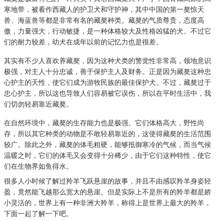
寒地带，被看作西藏人的护卫犬和守护神，其中中国的第一獒惊天
兽、海蓝兽等都是非常有名的藏獒种类。藏獒的气质尊贵，态度高
傲，力量强大，行动敏捷，是一种体格较大及性格凶猛的犬。不过它
们的耐力较差，幼犬在成年以前的记忆力也是很差。
其实有不少人喜欢养藏獒，因为这种犬类的警觉性非常高，领地意识
极强，对主人十分忠诚，善于保护主人及财务。正是因为藏獒这种忠
心护主的天性，使它们成为游牧民族的最佳保护犬。不过，藏獒过于
忠心护主，所以这也导致人们容易被它误伤，所以在平时生活中，我
们切勿轻易靠近藏獒。
在自然环境中，藏獒的生存能力也是极强。它们体格高大，野性尚
存，所以其它种类的动物是不敢轻易靠近的，这使得藏獒的生活范围
较广。除此之外，藏獒的体毛粗硬，能够抵御寒冷的气候，而当气候
温暖之时，它们的体毛又会变得十分稀少，由于它们这种特性，使它
们在生物界如鱼得水。
很多人小时候了解过羚羊飞跃悬崖的故事，并且不由感叹羚羊身姿轻
盈，竟然能飞越那么宽大的悬崖。但是实际上不是所有的羚羊都是娇
小灵活的，世界上有一种非洲大羚羊，称得上是世界上最大的羚羊，
下面一起了解一下吧。