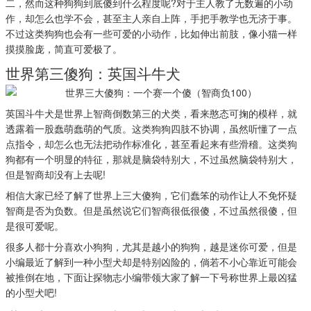
二，然而这种狗狗到底傻到什么程度呢?对于主人教了无数遍的小动
作，却怎么也学不会，甚至主人亲自上阵，手把手教学也无济于事。
不过这类狗狗也会有一些可爱的小动作，比如伸出前肢，像小猫一样
摸摸脸庞，简直可爱极了。
世界第三傻狗：英国斗牛犬
英国斗牛犬是世界上智商倒数第三的犬类，看来憨态可掬的模样，就
透露着一股蠢萌蠢萌的气质。这类狗狗四肢不协调，虽然听懂了一点
点指令，却怎么也无法把动作标准化，甚至看起来有些滑稽。这类狗
狗都有一个明显的特征，那就是脑袋特别大，不过虽然脑袋特别大，
但是智商却没有上去呢!
相信大家已经了解了世界上三大傻狗，它们蠢笨的动作让人不免怀疑
智商是否为负数。但是虽然说它们智商很低很傻，不过虽然很傻，但
是很可爱呢。
很多人都十分喜欢小狗狗，尤其是越小的狗狗，越是迷你可爱，但是
小编最近了解到一种小型犬却是特别凶险的，倘若不小心靠近可能会
被推倒在地，下面让探物志小编带领大家了解一下号称世界上最凶猛
的小型犬吧!