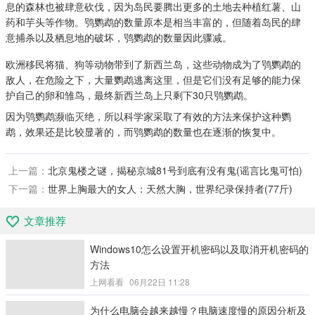
息的森林也被肆意砍伐，因为岛民要腾出更多的土地去种植红薯、山
药和芋头等作物。鸮鹦鹉的数量原本是相当丰富的，但随着岛民的肆
意捕杀以及栖息地的破坏，鸮鹦鹉的数量因此骤减。
欧洲移民将猫、狗等动物带到了新西兰岛，这些动物成为了鸮鹦鹉的
敌人，在危险之下，大量鹦鹉逃离这里，但是它们没有足够的能力保
护自己的卵和雏鸟，最终新西兰岛上只剩下30只鸮鹦鹉。
因为鸮鹦鹉濒临灭绝，所以科学家采取了有效的方法来保护这种鹦
鹉，效果还是比较显著的，而鸮鹦鹉的数量也在逐渐的恢复中。
上一篇：
北京鬼楼之谜，揭秘京城81号到底有没有鬼(谣言比鬼可怕)
下一篇：
世界上胸最大的女人：天然大胸，世界纪录保持者(77斤)
文章推荐
Windows10怎么设置开机密码以及取消开机密码的
方法
上网看看
06月22日 11:28
为什么电脑会越来越慢？电脑速度慢的原因分析及