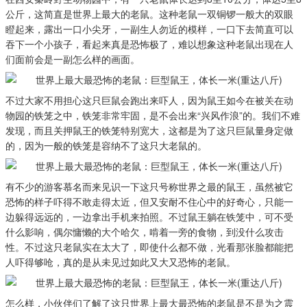
公斤，这简直是世界上最大的老鼠。这种老鼠一双铜锣一般大的双眼
瞪起来，露出一口小尖牙，一副生人勿近的模样，一口下去简直可以
吞下一个小孩子，看起来真是恐怖极了，难以想象这种老鼠出现在人
们面前会是一副怎么样的画面。
不过大家不用担心这只巨鼠会跑出来吓人，因为鼠王如今在被关在动
物园的铁笼之中，铁笼非常牢固，是不会出来“兴风作浪”的。我们不难
发现，而且关押鼠王的铁笼特别宽大，这都是为了这只巨鼠量身定做
的，因为一般的铁笼是容纳不了这只大老鼠的。
有不少的游客慕名而来见识一下这只号称世界之最的鼠王，虽然被它
恐怖的样子吓得不敢走得太近，但又安耐不住心中的好奇心，只能一
边躲得远远的，一边拿出手机来拍照。不过鼠王躺在铁笼中，可不受
什么影响，偶尔慵懒的大个哈欠，啃着一旁的食物，到没什么攻击
性。不过这只老鼠实在太大了，即使什么都不做，光看那张脸都能把
人吓得够呛，真的是从未见过如此又大又恐怖的老鼠。
怎么样，小伙伴们了解了这只世界上最大最恐怖的老鼠是不是为之震