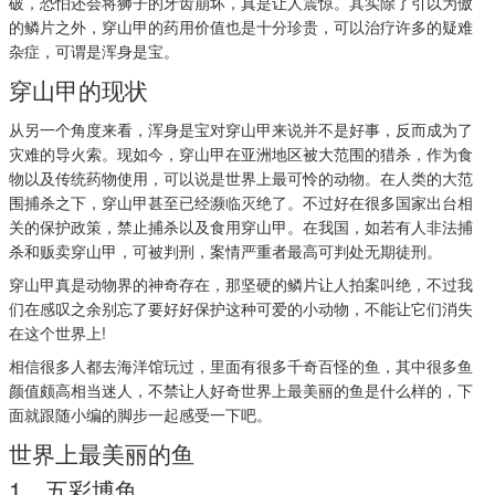
破，恐怕还会将狮子的牙齿崩坏，真是让人震惊。其实除了引以为傲
的鳞片之外，穿山甲的药用价值也是十分珍贵，可以治疗许多的疑难
杂症，可谓是浑身是宝。
穿山甲的现状
从另一个角度来看，浑身是宝对穿山甲来说并不是好事，反而成为了
灾难的导火索。现如今，穿山甲在亚洲地区被大范围的猎杀，作为食
物以及传统药物使用，可以说是世界上最可怜的动物。在人类的大范
围捕杀之下，穿山甲甚至已经濒临灭绝了。不过好在很多国家出台相
关的保护政策，禁止捕杀以及食用穿山甲。在我国，如若有人非法捕
杀和贩卖穿山甲，可被判刑，案情严重者最高可判处无期徒刑。
穿山甲真是动物界的神奇存在，那坚硬的鳞片让人拍案叫绝，不过我
们在感叹之余别忘了要好好保护这种可爱的小动物，不能让它们消失
在这个世界上!
相信很多人都去海洋馆玩过，里面有很多千奇百怪的鱼，其中很多鱼
颜值颇高相当迷人，不禁让人好奇世界上最美丽的鱼是什么样的，下
面就跟随小编的脚步一起感受一下吧。
世界上最美丽的鱼
1、五彩博鱼