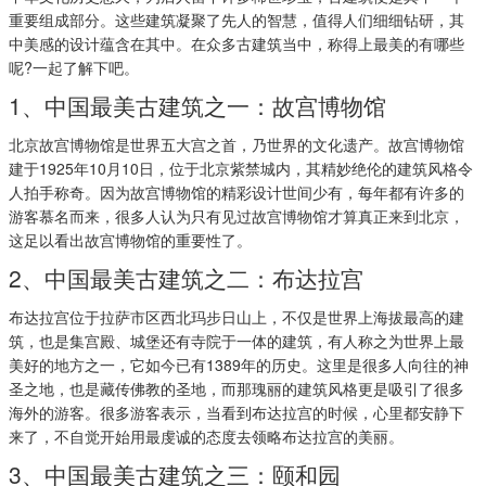
重要组成部分。这些建筑凝聚了先人的智慧，值得人们细细钻研，其
中美感的设计蕴含在其中。在众多古建筑当中，称得上最美的有哪些
呢?一起了解下吧。
1、中国最美古建筑之一：故宫博物馆
北京故宫博物馆是世界五大宫之首，乃世界的文化遗产。故宫博物馆
建于1925年10月10日，位于北京紫禁城内，其精妙绝伦的建筑风格令
人拍手称奇。因为故宫博物馆的精彩设计世间少有，每年都有许多的
游客慕名而来，很多人认为只有见过故宫博物馆才算真正来到北京，
这足以看出故宫博物馆的重要性了。
2、中国最美古建筑之二：布达拉宫
布达拉宫位于拉萨市区西北玛步日山上，不仅是世界上海拔最高的建
筑，也是集宫殿、城堡还有寺院于一体的建筑，有人称之为世界上最
美好的地方之一，它如今已有1389年的历史。这里是很多人向往的神
圣之地，也是藏传佛教的圣地，而那瑰丽的建筑风格更是吸引了很多
海外的游客。很多游客表示，当看到布达拉宫的时候，心里都安静下
来了，不自觉开始用最虔诚的态度去领略布达拉宫的美丽。
3、中国最美古建筑之三：颐和园