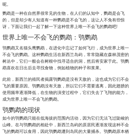
呢。
鹦鹉是一种在自然界很常见的生物，在人们的认知中，鹦鹉是会飞
的，但是却少有人知道有一种鹦鹉是不会飞的，这让人不免有些惊
讶，下面让我们一起了解一下这种世界上唯一不会飞的鹦鹉吧!
世界上唯一不会飞的鹦鹉：鸮鹦鹉
鸮鹦鹉又名猫头鹰鹦鹉，在进化中忘记了如何飞行，成为世界上唯一
不会飞的鹦鹉。这种鹦鹉生活在新西兰岛屿，常常隐藏在森林茂密的
树丛中，它们一般会在树根中找寻适合的洞，然后将安家于此。鸮鹦
鹉喜欢在日出后去寻找食物，例如植物的种子和浆果。
此前，新西兰的殖民者揭露鸮鹦鹉是没有天敌的，这也成为它们不会
飞的重要原因。鸮鹦鹉没有天敌，所以它们不需要逃离，因此翅膀的
使用频率逐渐降低，在生物的演变过程中，它们失去了飞翔的能力，
成为世界上唯一不会飞的鹦鹉。
鸮鹦鹉的现状
如今的鸮鹦鹉只能在低海拔的范围内活动，因为它们无法飞过陡峻的
山峰。在与鸮鹦鹉的相处中，新西兰岛屿的原居民逐渐发现这种不会
飞的鹦鹉可以食用，因此鸮鹦鹉遭到岛民的大量捕杀。鸮鹦鹉原本栖