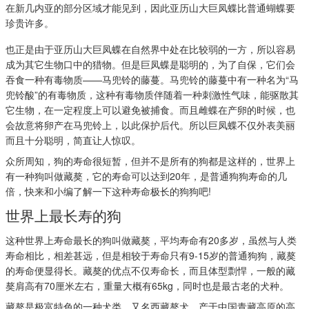
在新几内亚的部分区域才能见到，因此亚历山大巨凤蝶比普通蝴蝶要
珍贵许多。
也正是由于亚历山大巨凤蝶在自然界中处在比较弱的一方，所以容易
成为其它生物口中的猎物。但是巨凤蝶是聪明的，为了自保，它们会
吞食一种有毒物质——马兜铃的藤蔓。马兜铃的藤蔓中有一种名为“马
兜铃酸”的有毒物质，这种有毒物质伴随着一种刺激性气味，能驱散其
它生物，在一定程度上可以避免被捕食。而且雌蝶在产卵的时候，也
会故意将卵产在马兜铃上，以此保护后代。所以巨凤蝶不仅外表美丽
而且十分聪明，简直让人惊叹。
众所周知，狗的寿命很短暂，但并不是所有的狗都是这样的，世界上
有一种狗叫做藏獒，它的寿命可以达到20年，是普通狗狗寿命的几
倍，快来和小编了解一下这种寿命极长的狗狗吧!
世界上最长寿的狗
这种世界上寿命最长的狗叫做藏獒，平均寿命有20多岁，虽然与人类
寿命相比，相差甚远，但是相较于寿命只有9-15岁的普通狗狗，藏獒
的寿命便显得长。藏獒的优点不仅寿命长，而且体型剽悍，一般的藏
獒肩高有70厘米左右，重量大概有65kg，同时也是最古老的犬种。
藏獒是极富特色的一种犬类，又名西藏獒犬，产于中国青藏高原的高