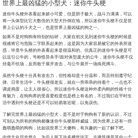
世界上最凶猛的小型犬：迷你牛头梗
迷你牛头梗外表看起来娇小可爱，但是胆子极大，战斗力满满，可以
将一头体型比它大数倍的大型犬扑倒在地，所以迷你牛头梗不仅是世
界上公认的斗犬之一，也是世界上最凶猛的狗之一。
如果不是对狗狗有特别的钻研，大家在初次见到迷你牛头梗的时候是
很难将它与危险二字联系起来的，这是因为大家容易被它的外表所迷
惑，毕竟牛头梗的外表看起来是很温和的。但真正的迷你牛头梗是可
以逗引公牛的，号称怪异杀手!面对体型庞大的公牛，迷你牛头梗不仅
丝毫不怯场，反而敢于展开攻击，与公牛展开一场殊死搏斗。
虽然牛头梗十分具有攻击力，但性格却是十分温和，而且特别遵守纪
律。日常生活中，牛头梗很老实，就在一旁乖乖的待着个，一点也不
调皮捣蛋，让主人很省心。所以迷你牛头梗这种外柔内刚的性格十分
有魅力，在狗狗界的受喜爱程度也是榜上有名的，不过我们在平时生
活中遇到牛头梗还是不可以轻易靠近呢，以免误伤。
了解完世界上最凶猛的小型犬，是不是对于狗狗有了新的认识，不过
可别认为所有的狗狗都像迷你牛头梗那样威猛，因为世界上还有一些
蠢萌蠢萌的狗狗，比如说世界三大傻狗，有兴趣的一起了解下吧。
中华文化历史悠久，为后人留下许多稀世珍宝，古建筑便是其中一个