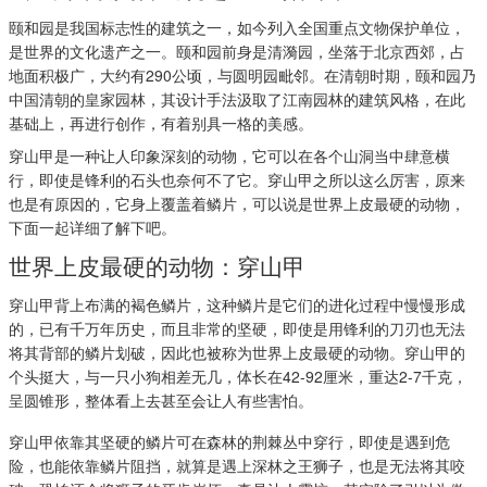
颐和园是我国标志性的建筑之一，如今列入全国重点文物保护单位，
是世界的文化遗产之一。颐和园前身是清漪园，坐落于北京西郊，占
地面积极广，大约有290公顷，与圆明园毗邻。在清朝时期，颐和园乃
中国清朝的皇家园林，其设计手法汲取了江南园林的建筑风格，在此
基础上，再进行创作，有着别具一格的美感。
穿山甲是一种让人印象深刻的动物，它可以在各个山洞当中肆意横
行，即使是锋利的石头也奈何不了它。穿山甲之所以这么厉害，原来
也是有原因的，它身上覆盖着鳞片，可以说是世界上皮最硬的动物，
下面一起详细了解下吧。
世界上皮最硬的动物：穿山甲
穿山甲背上布满的褐色鳞片，这种鳞片是它们的进化过程中慢慢形成
的，已有千万年历史，而且非常的坚硬，即使是用锋利的刀刃也无法
将其背部的鳞片划破，因此也被称为世界上皮最硬的动物。穿山甲的
个头挺大，与一只小狗相差无几，体长在42-92厘米，重达2-7千克，
呈圆锥形，整体看上去甚至会让人有些害怕。
穿山甲依靠其坚硬的鳞片可在森林的荆棘丛中穿行，即使是遇到危
险，也能依靠鳞片阻挡，就算是遇上深林之王狮子，也是无法将其咬