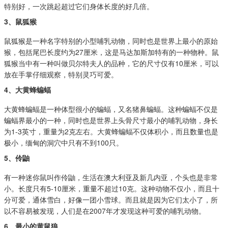
特别好，一次跳起超过它们身体长度的好几倍。
3、鼠狐猴
鼠狐猴是一种名字特别的小型哺乳动物，同时也是世界上最小的原始
猴，包括尾巴长度约为27厘米，这是马达加斯加特有的一种物种。鼠
狐猴当中有一种叫做贝尔特夫人的品种，它的尺寸仅有10厘米，可以
放在手掌仔细观察，特别灵巧可爱。
4、大黄蜂蝙蝠
大黄蜂蝙蝠是一种体型很小的蝙蝠，又名猪鼻蝙蝠。这种蝙蝠不仅是
蝙蝠界最小的一种，同时也是世界上头骨尺寸最小的哺乳动物，身长
为1-3英寸，重量为2克左右。大黄蜂蝙蝠不仅体积小，而且数量也是
极小，缅甸的洞穴中只有不到100只。
5、伶鼬
有一种迷你鼠叫作伶鼬，生活在澳大利亚及新几内亚，个头也是非常
小。长度只有5-10厘米，重量不超过10克。这种动物不仅小，而且十
分可爱，通体雪白，好像一团小雪球。而且就是因为它们太小了，所
以不容易被发现，人们是在2007年才发现这种可爱的哺乳动物。
6、最小的黄鼠狼