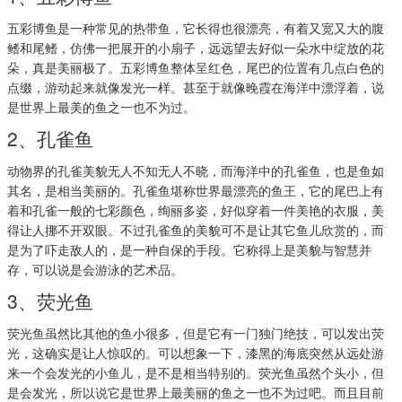
五彩博鱼是一种常见的热带鱼，它长得也很漂亮，有着又宽又大的腹
鳍和尾鳍，仿佛一把展开的小扇子，远远望去好似一朵水中绽放的花
朵，真是美丽极了。五彩博鱼整体呈红色，尾巴的位置有几点白色的
点缀，游动起来就像发光一样。甚至于就像晚霞在海洋中漂浮着，说
是世界上最美的鱼之一也不为过。
2、孔雀鱼
动物界的孔雀美貌无人不知无人不晓，而海洋中的孔雀鱼，也是鱼如
其名，是相当美丽的。孔雀鱼堪称世界最漂亮的鱼王，它的尾巴上有
着和孔雀一般的七彩颜色，绚丽多姿，好似穿着一件美艳的衣服，美
得让人挪不开双眼。不过孔雀鱼的美貌可不是让其它鱼儿欣赏的，而
是为了吓走敌人的，是一种自保的手段。它称得上是美貌与智慧并
存，可以说是会游泳的艺术品。
3、荧光鱼
荧光鱼虽然比其他的鱼小很多，但是它有一门独门绝技，可以发出荧
光，这确实是让人惊叹的。可以想象一下，漆黑的海底突然从远处游
来一个会发光的小鱼儿，是不是相当特别的。荧光鱼虽然个头小，但
是会发光，所以说它是世界上最美丽的鱼之一也不为过吧。而且目前