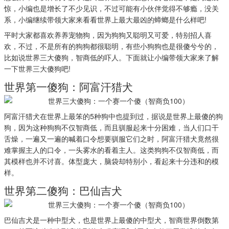
惊，小编也是增长了不少见识，不过可能有小伙伴觉得不够瘾，没关
系，小编继续带领大家来看看世界上最大最凶的蟑螂是什么样吧!
平时大家都喜欢养养宠物狗，因为狗狗又聪明又可爱，特别招人喜
欢，不过，不是所有的狗狗都很聪明，有些小狗狗也是很傻兮兮的，
比如说世界三大傻狗，智商低的吓人。下面就让小编带领大家来了解
一下世界三大傻狗吧!
世界第一傻狗：阿富汗猎犬
阿富汗猎犬在世界上最笨的5种狗中也提到过，据说是世界上最傻的狗
狗，因为这种狗狗不仅智商低，而且驯服起来十分困难，当人们口干
舌燥，一遍又一遍的喊着口令想要驯服它们之时，阿富汗猎犬竟然很
难掌握主人的口令，一头雾水的看着主人。这类狗狗不仅智商低，而
其模样也并不讨喜。体型庞大，脑袋却特别小，看起来十分违和的模
样。
世界第二傻狗：巴仙吉犬
巴仙吉犬是一种中型犬，也是世界上最傻的中型犬，智商世界倒数第