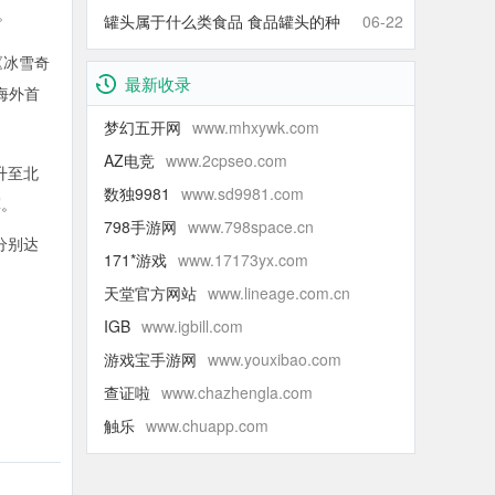
。
什么青的还那么甜】
罐头属于什么类食品 食品罐头的种
06-22
类有哪些
《冰雪奇
最新收录
海外首
梦幻五开网
www.mhxywk.com
AZ电竞
www.2cpseo.com
升至北
数独9981
www.sd9981.com
军。
798手游网
www.798space.cn
分别达
171*游戏
www.17173yx.com
天堂官方网站
www.lineage.com.cn
IGB
www.igbill.com
游戏宝手游网
www.youxibao.com
查证啦
www.chazhengla.com
触乐
www.chuapp.com