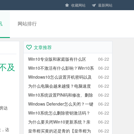
收藏网站
最新网站
讯
网站排行
文章推荐
Win10专业版和家庭版有什么区
06-22
元不及
别？Win10家庭版和专业版区别对
Win10不激活有什么影响？Win10系
06-22
比
统不激活可以使用吗？会卡吗？
Windows10怎么设置开机密码以及
06-22
取消开机密码的方法
为什么电脑会越来越慢？电脑速度
06-22
慢的原因分析及终极解决方法
Win10系统设置PIN码和修改、删除
06-22
取消PIN码的方法
Windows Defender怎么关闭？一键
06-22
票房达
彻底关闭Windows Defender方法
Win10系统怎么删除密钥激活码？
06-22
Win10卸载激活密钥的操作方法
为什么要关闭Win10更新系统？亲
06-22
关，达
测有效的Win10关闭自动更新方法
皇帝柑买黄的还是青的【皇帝柑为
06-22