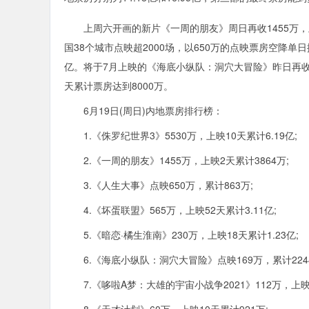
上周六开画的新片《一周的朋友》周日再收1455万，上映
国38个城市点映超2000场，以650万的点映票房空降单
亿。将于7月上映的《海底小纵队：洞穴大冒险》昨日再收点映
天累计票房达到8000万。
6月19日(周日)内地票房排行榜：
1.《侏罗纪世界3》5530万，上映10天累计6.19亿;
2.《一周的朋友》1455万，上映2天累计3864万;
3.《人生大事》点映650万，累计863万;
4.《坏蛋联盟》565万，上映52天累计3.11亿;
5.《暗恋·橘生淮南》230万，上映18天累计1.23亿;
6.《海底小纵队：洞穴大冒险》点映169万，累计2244
7.《哆啦A梦：大雄的宇宙小战争2021》112万，上映2