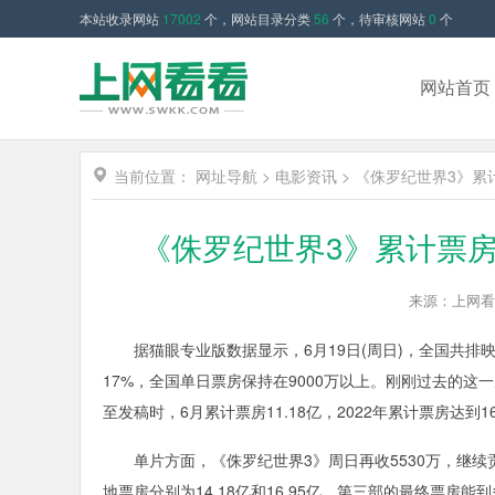
本站收录网站
17002
个，网站目录分类
56
个，待审核网站
0
个
网站首页
当前位置：
网址导航
>
电影资讯
>
《侏罗纪世界3》累
《侏罗纪世界3》累计票房
来源：上网看
据猫眼专业版数据显示，6月19日(周日)，全国共排映32
17%，全国单日票房保持在9000万以上。刚刚过去的这一周
至发稿时，6月累计票房11.18亿，2022年累计票房达到16
单片方面，《侏罗纪世界3》周日再收5530万，继续贡
地票房分别为14.18亿和16.95亿，第三部的最终票房能到