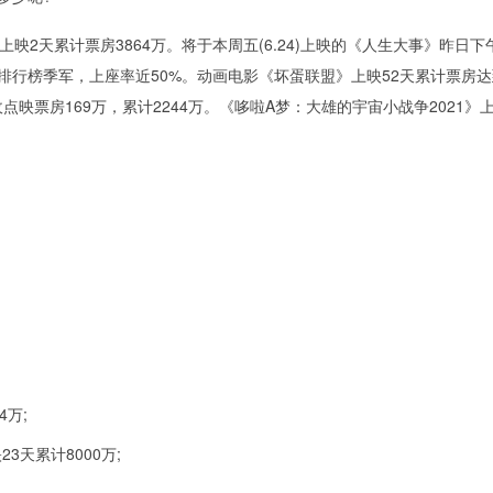
2天累计票房3864万。将于本周五(6.24)上映的《人生大事》昨日下
日排行榜季军，上座率近50%。动画电影《坏蛋联盟》上映52天累计票房达到
票房169万，累计2244万。《哆啦A梦：大雄的宇宙小战争2021》上
万;
3天累计8000万;