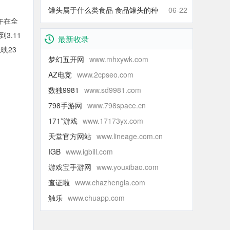
什么青的还那么甜】
罐头属于什么类食品 食品罐头的种
06-22
午在全
类有哪些
3.11
最新收录
映23
梦幻五开网
www.mhxywk.com
AZ电竞
www.2cpseo.com
数独9981
www.sd9981.com
798手游网
www.798space.cn
171*游戏
www.17173yx.com
天堂官方网站
www.lineage.com.cn
IGB
www.igbill.com
游戏宝手游网
www.youxibao.com
查证啦
www.chazhengla.com
触乐
www.chuapp.com