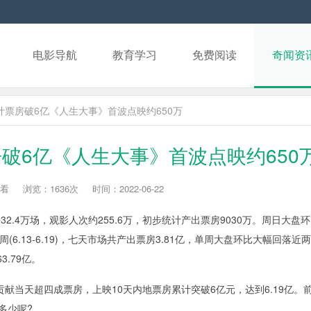
电影导航
教育学习
免费阅读
奇闻资
计票房破6亿《人生大事》首波点映约650万
破6亿《人生大事》首波点映约650
看
浏览：1636次
时间：2022-06-22
.4万场，观影人次约255.6万，初步统计产出票房9030万。周日大盘
(6.13-6.19)，七天市场共产出票房3.81亿，单周大盘环比大幅回落近
3.79亿。
献当天超四成票房，上映10天内地票房累计突破6亿元，达到6.19亿。
多少呢?