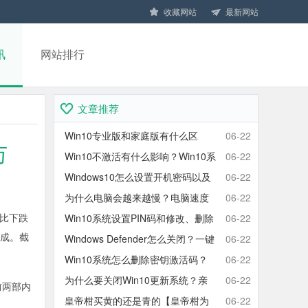
收藏网站
最新网站
讯
网站排行
文章推荐
Win10专业版和家庭版有什么区
06-22
万
别？Win10家庭版和专业版区别对
Win10不激活有什么影响？Win10系
06-22
比
统不激活可以使用吗？会卡吗？
Windows10怎么设置开机密码以及
06-22
取消开机密码的方法
为什么电脑会越来越慢？电脑速度
06-22
环比下跌
慢的原因分析及终极解决方法
Win10系统设置PIN码和修改、删除
06-22
两成。截
取消PIN码的方法
Windows Defender怎么关闭？一键
06-22
彻底关闭Windows Defender方法
Win10系统怎么删除密钥激活码？
06-22
Win10卸载激活密钥的操作方法
为什么要关闭Win10更新系统？亲
06-22
前两部内
测有效的Win10关闭自动更新方法
皇帝柑买黄的还是青的【皇帝柑为
06-22